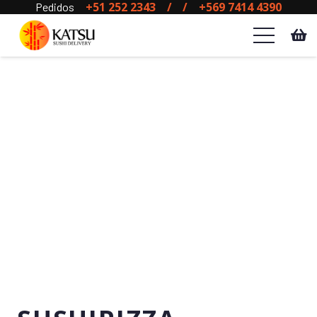
+51 252 2343
/
/
+569 7414 4390
Pedidos