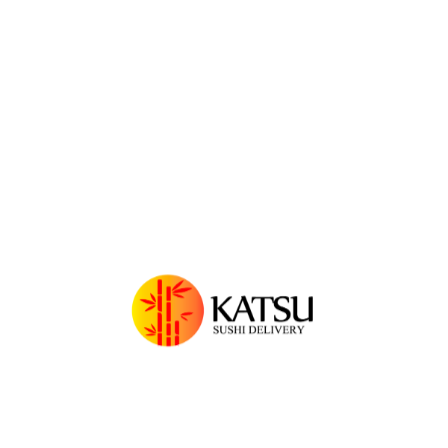
Sushipleto 2
$
15.990
SERENA NIKKEI
CORTES MIXTO
$
35.990