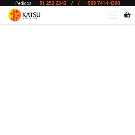
+51 252 2343
/
/
+569 7414 4390
Pedidos