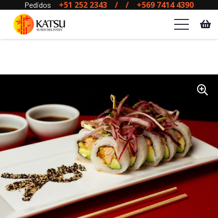
+51 252 2343
/
/
+569 7414 4390
Pedidos