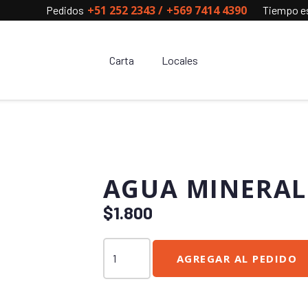
+51 252 2343
/
+569 7414 4390
Pedidos
Tiempo es
Carta
Locales
AGUA MINERAL 
$
1.800
Agua
AGREGAR AL PEDIDO
Mineral
500
cc.