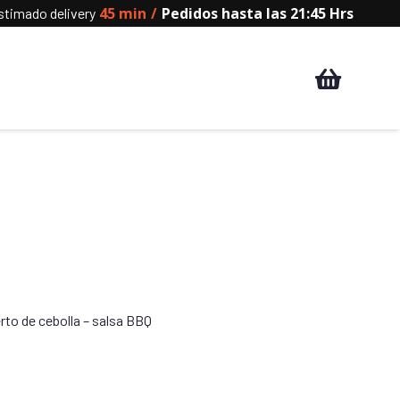
45 min
/
Pedidos hasta las 21:45 Hrs
timado delivery
erto de cebolla – salsa BBQ