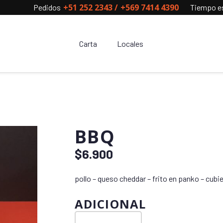
+51 252 2343
/
+569 7414 4390
Pedidos
Tiempo es
Carta
Locales
BBQ
$
6.900
pollo – queso cheddar – frito en panko – cubi
ADICIONAL