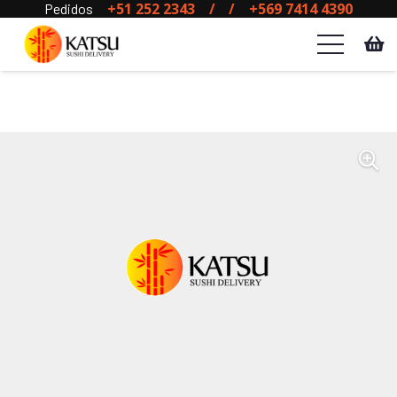
+51 252 2343
/
/
+569 7414 4390
Pedidos