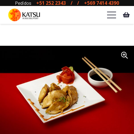
+51 252 2343
/
/
+569 7414 4390
Pedidos