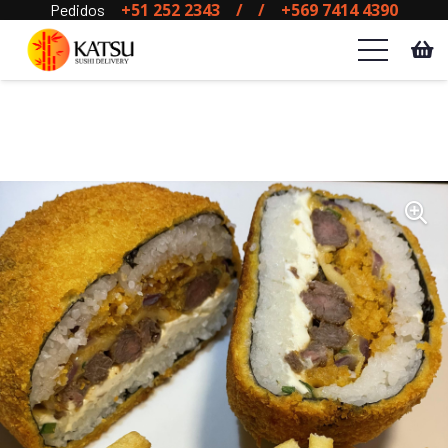
+51 252 2343
/
/
+569 7414 4390
Pedidos