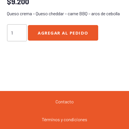
$
9.200
Queso crema – Queso cheddar – carne BBQ – aros de cebolla
Hamburguesa
AGREGAR AL PEDIDO
Carne
BBQ
cantidad
Contacto
Términos y condiciones