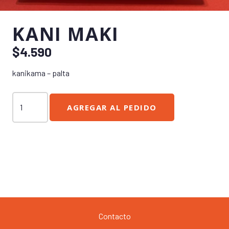
KANI MAKI
$
4.590
kanikama – palta
Kani
AGREGAR AL PEDIDO
Maki
cantidad
Contacto