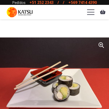
+51 252 2343
/
/
+569 7414 4390
Pedidos