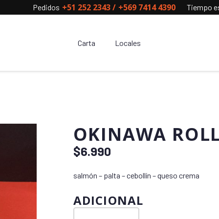
+51 252 2343
/
+569 7414 4390
Pedidos
Tiempo es
Carta
Locales
OKINAWA ROL
$
6.990
salmón – palta – cebollín – queso crema
ADICIONAL