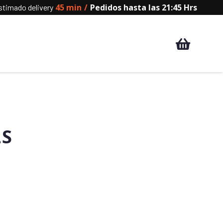
45 min
/
Pedidos hasta las 21:45 Hrs
timado delivery
LS