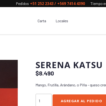
+51 252 2343
/
+569 7414 4390
Pedidos
Tiempo es
Carta
Locales
SERENA KATSU
$
8.490
Mango, Frutilla, Arándano, o Piña – queso c
Serena
AGREGAR AL PEDIDO
Katsu