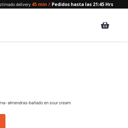
45 min
/
Pedidos hasta las 21:45 Hrs
timado delivery
rema- almendras-bañado en sour cream