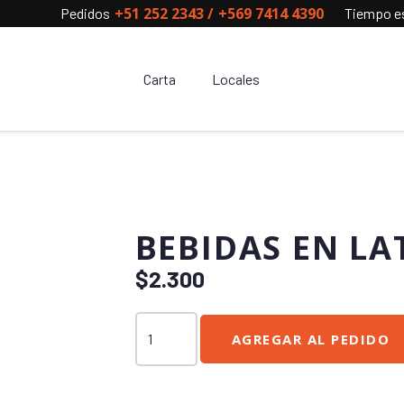
+51 252 2343
/
+569 7414 4390
Pedidos
Tiempo es
Carta
Locales
BEBIDAS EN LAT
$
2.300
Bebidas
AGREGAR AL PEDIDO
en
lata
350