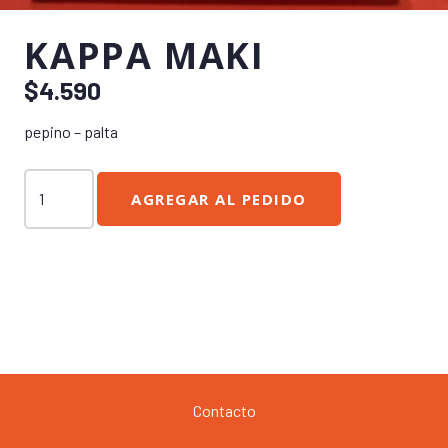
KAPPA MAKI
$
4.590
pepino – palta
Kappa
AGREGAR AL PEDIDO
Maki
cantidad
Contacto