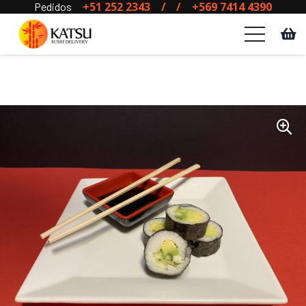
+51 252 2343
/
/
+569 7414 4390
Pedidos