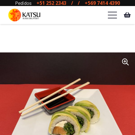
+51 252 2343
/
/
+569 7414 4390
Pedidos