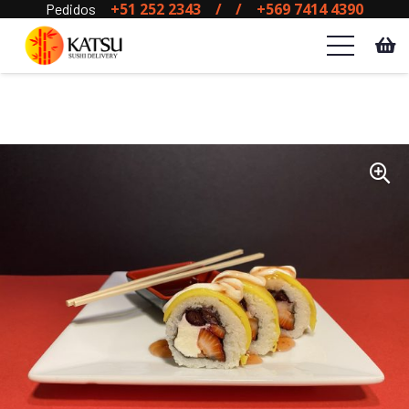
+51 252 2343
/
/
+569 7414 4390
Pedidos