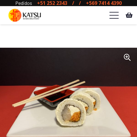
+51 252 2343
/
/
+569 7414 4390
Pedidos